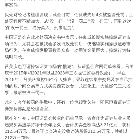
事案件。
贝壳财经记者梳理发现，截至目前，任良成先后4次被监管处罚，且
处罚程度不断加大。从“没一罚一”“没一罚二”“没一罚三”，再到这次
的“没一罚三、终身禁入、刑事追责”。
中国证监会在此次处罚决定书中表示，任良成长期实施操纵证券市
场行为，尤其是在被我会多次行政处罚后，仍继续实施操纵证券市
场行为。任良成操纵股票数量众多，动用资金量巨大，操纵行为持
续时间长。
吕美庆也可谓操纵证券市场的“惯犯”。从证监会官网罚单来看，吕美
庆于2015年和2021年以及2023年三次被证监会行政处罚。早在
2015年，吕美庆操控16个个人账户，采取连续集中交易及在自己控
制的账户间交易等方式买卖西安饮食、龙星化工、大通燃气三只股
票，最后被没一罚一。
此外，今年被罚的牛散中，还有一位也颇受关注，即原恒泰证券证
券投资部副总经理管宣。
据今年年初，中国证监会披露的罚单显示，管宣作为证券从业人员
违规买卖股票持续十余年之久，合计买卖金额高达3.31亿元，获利
212.54万元，最终证监会决定没收违法所得212.54万元，并处以
212万元罚款。