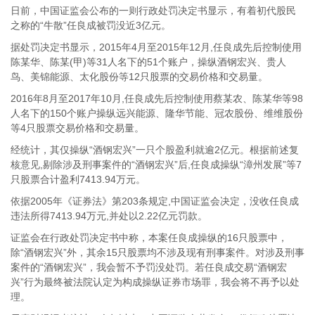
日前，中国证监会公布的一则行政处罚决定书显示，有着初代股民
之称的“牛散”任良成被罚没近3亿元。
据处罚决定书显示，2015年4月至2015年12月,任良成先后控制使用
陈某华、陈某(甲)等31人名下的51个账户，操纵酒钢宏兴、贵人
鸟、美锦能源、太化股份等12只股票的交易价格和交易量。
2016年8月至2017年10月,任良成先后控制使用蔡某农、陈某华等98
人名下的150个账户操纵远兴能源、隆华节能、冠农股份、维维股份
等4只股票交易价格和交易量。
经统计，其仅操纵“酒钢宏兴”一只个股盈利就逾2亿元。根据前述复
核意见,剔除涉及刑事案件的“酒钢宏兴”后,任良成操纵“漳州发展”等7
只股票合计盈利7413.94万元。
依据2005年《证券法》第203条规定,中国证监会决定，没收任良成
违法所得7413.94万元,并处以2.22亿元罚款。
证监会在行政处罚决定书中称，本案任良成操纵的16只股票中，
除“酒钢宏兴”外，其余15只股票均不涉及现有刑事案件。对涉及刑事
案件的“酒钢宏兴”，我会暂不予罚没处罚。若任良成交易“酒钢宏
兴”行为最终被法院认定为构成操纵证券市场罪，我会将不再予以处
理。