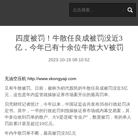
四度被罚！牛散任良成被罚没近3
亿，今年已有十余位牛散大V被罚
2023-10-18 08:10:52
无油空压机
http://www.xkongyaji.com
又有牛散被罚。日前，被称为初代股民的牛散任良成被罚没近3亿
元，这也是年内监管就操纵证券市场案开出的最高罚单。
贝壳财经记者统计，今年以来，中国证监会共发布35份行政处罚决
定书。其中，一半的行政处罚剑指操纵证券市场或内幕交易案，其
中多位收到罚单的散户、大V是违规“专业户”，数度被罚，有的单人
罚款累计甚至超过10亿元。
年内牛散罚单不断，最高被罚没3亿元