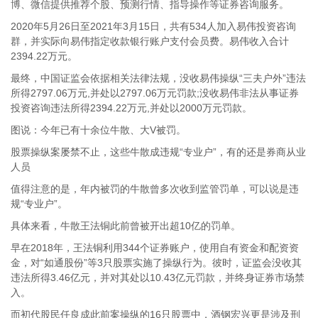
博、微信提供推荐个股、预测行情、指导操作等证券咨询服务。
2020年5月26日至2021年3月15日，共有534人加入易伟投资咨询
群，并实际向易伟指定收款银行账户支付会员费。易伟收入合计
2394.22万元。
最终，中国证监会依据相关法律法规，没收易伟操纵“三夫户外”违法
所得2797.06万元,并处以2797.06万元罚款;没收易伟非法从事证券
投资咨询违法所得2394.22万元,并处以2000万元罚款。
图说：今年已有十余位牛散、大V被罚。
股票操纵案屡禁不止，这些牛散成违规“专业户”，有的还是券商从业
人员
值得注意的是，年内被罚的牛散曾多次收到监管罚单，可以说是违
规“专业户”。
具体来看，牛散王法铜此前曾被开出超10亿的罚单。
早在2018年，王法铜利用344个证券账户，使用自有资金和配资资
金，对“如通股份”等3只股票实施了操纵行为。彼时，证监会没收其
违法所得3.46亿元，并对其处以10.43亿元罚款，并终身证券市场禁
入。
而初代股民任良成此前案操纵的16只股票中，酒钢宏兴更是涉及刑