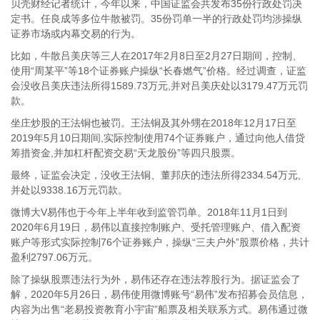
贝壳财经记者统计，今年以来，中国证监会共发布35份行政处罚决
定书。任良成等多位牛散被罚。35份罚单一半的行政处罚均涉操纵
证券市场或内幕交易的行为。
比如，牛散吕美庆等三人在2017年2月8日至2月27日期间，控制、
使用“周某平”等18个证券账户操纵“长春燃气”价格。经过调查，证监
会没收吕美庆违法所得1589.73万元,并对吕美庆处以3179.47万元罚
款。
坐庄炒股的王法铜也被罚。王法铜及其外甥在2018年12月17日至
2019年5月10日期间,实际控制使用74个证券账户，通过向他人借贷
筹措资金,并加杠杆配资交易“天龙股份”等四只股票。
最终，证监会决定，没收王法铜、董邦庆的违法所得2334.54万元,
并处以9338.16万元罚款。
微博大V易伟也于今年上半年收到监管罚单。2018年11月1日到
2020年6月19日，易伟以直接控制账户、受托管理账户、借入配资
账户等形式实际控制76个证券账户，操纵“三夫户外”股票价格，共计
盈利2797.06万元。
除了操纵股票违法行为外，易伟还存在违法荐股行为。据证监会了
解，2020年5月26日，易伟使用微博账号“易伟”发布招募会员信息，
内容为出售“老易投资教育小宇宙”船票及相关联系方式。易伟通过微