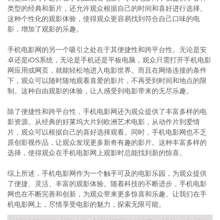
类型的经典和新片，还允许观众根据自己的时间和喜好进行选择。
这种个性化的观影体验，使得观众更容易找到符合自己口味的电
影，增加了观影的乐趣。
手机电影网的另一个吸引之处在于其便捷性和跨平台性。无论是安
卓还是iOS系统，无论是手机还是平板电脑，观众只需打开手机电影
网应用或网页，就能轻松地进入电影世界。而且在网络连接的条件
下，观众可以随时随地观看喜爱的影片，不再受到时间和地点的限
制。这种自由观影的体验，让人感受到电影带来的无尽乐趣。
除了便捷性和跨平台性，手机电影网还为观众提供了丰富多样的电
影资源。从经典的好莱坞大片到欧洲艺术电影，从动作片到爱情
片，观众可以根据自己的喜好选择观看。同时，手机电影网也不乏
原创影视作品，让观众发现更多新奇有趣的影片。这种丰富多样的
选择，使得观众在手机电影网上观影时总能找到新的惊喜。
综上所述，手机电影网作为一个触手可及的电影乐园，为观众提供
了便捷、灵活、丰富的观影体验。随着科技的不断进步，手机电影
网也在不断完善和创新，为观众带来更多惊喜和乐趣。让我们在手
机电影网上，尽情享受电影的魅力，探索无限可能。