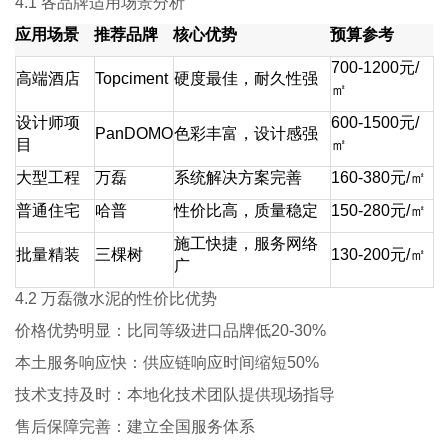
4.1 各品牌适用场景分析
应用场景
推荐品牌
核心优势
预算参考
700-1200元/
高端酒店
Topciment
硬度最佳，耐久性强
㎡
设计师项
600-1500元/
PanDOMO
色彩丰富，设计感强
目
㎡
大型工程
万磊
系统解决方案完善
160-380元/㎡
普通住宅
哈普
性价比高，质量稳定
150-280元/㎡
施工快捷，服务网络
批量精装
三棵树
130-200元/㎡
广
4.2 万磊微水泥的性价比优势
价格优势明显：比同等级进口品牌低20-30%
本土服务响应快：供应链响应时间缩短50%
技术支持及时：本地化技术团队提供现场指导
售后保障完善：建立全国服务体系