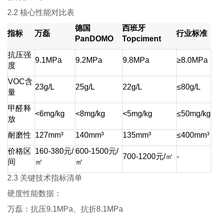
2.2 核心性能对比表
德国
西班牙
指标
万磊
行业标准
PanDOMO
Topciment
抗压强
9.1MPa
9.2MPa
9.8MPa
≥8.0MPa
度
VOC含
23g/L
25g/L
22g/L
≤80g/L
量
甲醛释
<6mg/kg
<8mg/kg
<5mg/kg
≤50mg/kg
放
耐磨性
127mm³
140mm³
135mm³
≤400mm³
价格区
160-380元/
600-1500元/
700-1200元/㎡
-
间
㎡
㎡
2.3 关键技术指标清单
硬度性能数据：
万磊：抗压9.1MPa、抗折8.1MPa