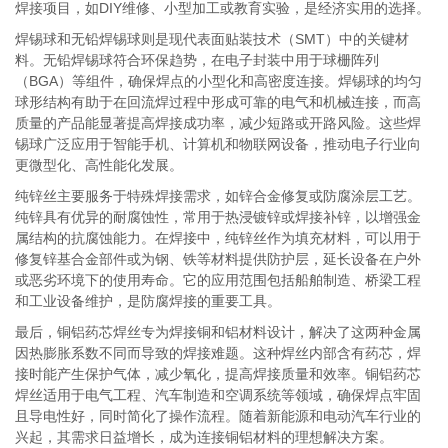
焊接项目，如DIY维修、小型加工或教育实验，是经济实用的选择。
焊锡球和无铅焊锡球则是现代表面贴装技术（SMT）中的关键材
料。无铅焊锡球符合环保趋势，在电子封装中用于球栅阵列
（BGA）等组件，确保焊点的小型化和高密度连接。焊锡球的均匀
球形结构有助于在回流焊过程中形成可靠的电气和机械连接，而高
质量的产品能显著提高焊接成功率，减少短路或开路风险。这些焊
锡球广泛应用于智能手机、计算机和物联网设备，推动电子行业向
更微型化、高性能化发展。
纯锌丝主要服务于特殊焊接需求，如锌合金修复或防腐涂层工艺。
纯锌具有优异的耐腐蚀性，常用于热浸镀锌或焊接补锌，以增强金
属结构的抗腐蚀能力。在焊接中，纯锌丝作为填充材料，可以用于
修复锌基合金部件或为钢、铁等材料提供防护层，延长设备在户外
或恶劣环境下的使用寿命。它的应用范围包括船舶制造、桥梁工程
和工业设备维护，是防腐焊接的重要工具。
最后，铜铝药芯焊丝专为焊接铜和铝材料设计，解决了这两种金属
因热膨胀系数不同而导致的焊接难题。这种焊丝内部含有药芯，焊
接时能产生保护气体，减少氧化，提高焊接质量和效率。铜铝药芯
焊丝适用于电气工程、汽车制造和空调系统等领域，确保焊点牢固
且导电性好，同时简化了操作流程。随着新能源和电动汽车行业的
兴起，其需求日益增长，成为连接铜铝材料的理想解决方案。