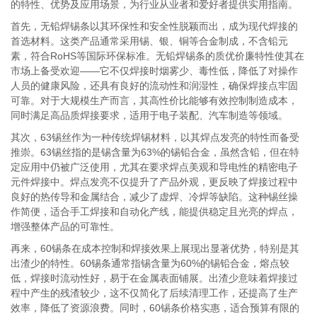
的特性、优势及应用场景，为行业从业者和爱好者提供实用指南。
首先，无铅焊锡条以其环保性和安全性脱颖而出，成为现代焊接的
首选材料。这类产品通常采用锡、银、铜等合金制成，不含铅元
素，符合RoHS等国际环保标准。无铅焊锡条的质优价廉特性使其在
市场上备受欢迎——它不仅焊接时烟雾少、毒性低，降低了对操作
人员的健康风险，还具有良好的流动性和润湿性，确保焊接点牢固
可靠。对于大规模生产而言，其高性价比能够有效控制制造成本，
同时满足高品质焊接要求，适用于电子装配、汽车制造等领域。
其次，63锡丝作为一种传统焊锡材料，以其焊点发亮的特性而备受
推崇。63锡丝指的是锡含量为63%的锡铅合金，虽然含铅，但在特
定应用中仍被广泛使用，尤其在要求焊点美观和导电性的精密电子
元件焊接中。焊点发亮不仅提升了产品外观，更反映了焊接过程中
良好的热传导和金属结合，减少了虚焊、冷焊等缺陷。这种锡丝操
作简便，适合手工焊接和自动化产线，能提供稳定且光亮的焊点，
增强整体产品的可靠性。
再来，60锡条在成本控制和焊接效果上展现出显著优势，特别是其
出渣少的特性。60锡条通常指锡含量为60%的锡铅合金，熔点较
低，焊接时流动性好，易于在金属表面铺展。出渣少意味着焊接过
程中产生的残渣较少，这不仅简化了后续清理工作，还提高了生产
效率，降低了资源浪费。同时，60锡条价格实惠，适合预算有限的