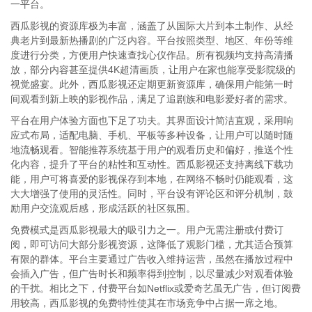
一平台。
西瓜影视的资源库极为丰富，涵盖了从国际大片到本土制作、从经
典老片到最新热播剧的广泛内容。平台按照类型、地区、年份等维
度进行分类，方便用户快速查找心仪作品。所有视频均支持高清播
放，部分内容甚至提供4K超清画质，让用户在家也能享受影院级的
视觉盛宴。此外，西瓜影视还定期更新资源库，确保用户能第一时
间观看到新上映的影视作品，满足了追剧族和电影爱好者的需求。
平台在用户体验方面也下足了功夫。其界面设计简洁直观，采用响
应式布局，适配电脑、手机、平板等多种设备，让用户可以随时随
地流畅观看。智能推荐系统基于用户的观看历史和偏好，推送个性
化内容，提升了平台的粘性和互动性。西瓜影视还支持离线下载功
能，用户可将喜爱的影视保存到本地，在网络不畅时仍能观看，这
大大增强了使用的灵活性。同时，平台设有评论区和评分机制，鼓
励用户交流观后感，形成活跃的社区氛围。
免费模式是西瓜影视最大的吸引力之一。用户无需注册或付费订
阅，即可访问大部分影视资源，这降低了观影门槛，尤其适合预算
有限的群体。平台主要通过广告收入维持运营，虽然在播放过程中
会插入广告，但广告时长和频率得到控制，以尽量减少对观看体验
的干扰。相比之下，付费平台如Netflix或爱奇艺虽无广告，但订阅费
用较高，西瓜影视的免费特性使其在市场竞争中占据一席之地。