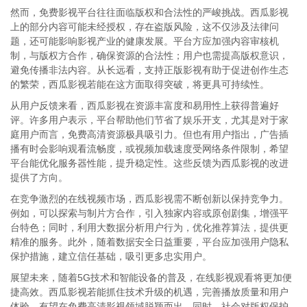
然而，免费影视平台往往面临版权和合法性的严峻挑战。西瓜影视
上的部分内容可能未经授权，存在盗版风险，这不仅涉及法律问
题，还可能影响影视产业的健康发展。平台方应加强内容审核机
制，与版权方合作，确保资源的合法性；用户也需提高版权意识，
避免传播非法内容。从长远看，支持正版影视有助于促进创作生态
的繁荣，西瓜影视若能在这方面取得突破，将更具可持续性。
从用户反馈来看，西瓜影视在资源丰富度和易用性上获得普遍好
评。许多用户表示，平台帮助他们节省了娱乐开支，尤其是对于家
庭用户而言，免费高清资源极具吸引力。但也有用户指出，广告插
播有时会影响观看流畅度，或视频加载速度受网络条件限制，希望
平台能优化服务器性能，提升稳定性。这些反馈为西瓜影视的改进
提供了方向。
在竞争激烈的在线视频市场，西瓜影视需不断创新以保持竞争力。
例如，可以探索与制片方合作，引入独家内容或原创剧集，增强平
台特色；同时，利用大数据分析用户行为，优化推荐算法，提供更
精准的服务。此外，随着数据安全日益重要，平台应加强用户隐私
保护措施，建立信任基础，吸引更多忠实用户。
展望未来，随着5G技术和智能设备的普及，在线影视观看将更加便
捷高效。西瓜影视若能抓住技术升级的机遇，完善播放质量和用户
体验，有望在免费高清影视领域脱颖而出。同时，社会对版权保护