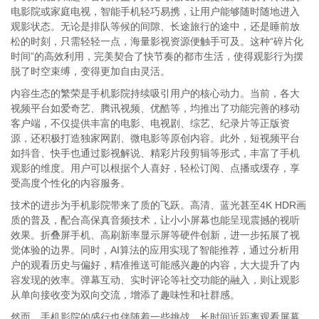
电影院或家庭电视，智能手机轻巧易携，让用户能够随时随地进入
观影状态。无论是排队等候的间隙、长途旅行的途中，还是睡前放
松的时刻，只需轻轻一点，海量影视资源便触手可及。这种“碎片化
时间”的高效利用，完美契合了快节奏的都市生活，使得观影行为摆
脱了时空束缚，变得更加自由灵活。
内容生态的繁荣是手机影院持续吸引用户的核心动力。当前，各大
视频平台如爱奇艺、腾讯视频、优酷等，均推出了功能完善的移动
客户端，不仅提供丰富的电影、电视剧、综艺、纪录片等正版资
源，还积极打造独家网剧、微电影等原创内容。此外，短视频平台
如抖音、快手也通过影视解说、精彩片段剪辑等形式，丰富了手机
观影的维度。用户可以根据个人喜好，轻松订阅、点播或缓存，享
受高度个性化的内容服务。
技术的进步为手机影院带来了质的飞跃。高清、蓝光甚至4K HDR画
质的普及，配合高保真音频技术，让小小屏幕也能呈现震撼的视听
效果。折叠屏手机、高刷新率显示屏等硬件创新，进一步拓展了视
觉体验的边界。同时，AI算法的应用实现了智能推荐，通过分析用
户的观看历史与偏好，精准推送可能感兴趣的内容，大大提升了内
容发现的效率。弹幕互动、实时评论等社交功能的融入，则让观影
从单向接收变为双向交流，增添了趣味性和社群感。
然而，手机影院的盛行也伴随着一些挑战。长时间近距离观看屏幕