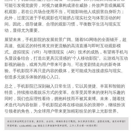
可能引发视觉疲劳，对视力健康构成潜在威胁；外放声音或佩戴耳
机观影，若在公共场合使用不当，可能影响他人或损害自身听力；
此外，过度沉迷于手机观影也可能挤占现实社交与体育活动的时
间。因此，倡导健康、合理的观影习惯，平衡数字生活与现实互
动，显得尤为重要。
展望未来，手机影院的发展前景广阔。随着5G网络的全面铺开，超
高速、低延迟的特性将支持更流畅的高清直播与即时互动观影模
式。虚拟现实（VR）与增强现实（AR）技术的成熟，有望将手机与
头显设备结合，打造出更具沉浸感的“个人移动影院”。云游戏与互动
影视的融合，或将为用户带来可参与、可改变剧情走向的新奇体
验。手机影院不再只是内容的载体，更可能成为连接虚拟与现实、
创造多元娱乐体验的核心入口。
总之，手机影院已深刻融入日常生活，它以其便捷、丰富和智能的
特质，持续推动着娱乐方式的变革。在享受其带来的便利与乐趣的
同时，我们也应理性看待，拥抱科技而不被其束缚。未来，随着技
术迭代与内容创新，手机影院必将在移动娱乐的浪潮中，继续扮演
引领者的角色，为全球用户带来更加精彩纷呈的掌上光影世界。