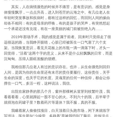
其实，人在病情濒危的时候并不痛苦，是有意识的。感觉是身
体慢慢飘浮，一点点升高，进入到苍茫的云海之中。有几位老人在
年轻时突发事故和疾病时，都有过这样的回忆，而回到人间的缘由
却各不相同：有的是母亲的呼唤，有的是孩子的哭声，有突然想起
一个承诺还没有兑现，有在一座美丽的城门前被拒绝入内……
2019年那场手术，我的感觉是属于前者。回来时只觉得走了很
远很远的路，当我睁开眼睛，心脏已经被医生一口气塞了六个支
架。当我恢复意识，看见天花板上的吊瓶一滴一滴落下时，才头一
回觉得，“活着”这两个字的意义，从来不是什么轻飘飘的日常，而是
沉甸甸、压得人眼眶发酸的馈赠。
我相信那几位老人有过的意识存在。也许，从生命濒危到回归
人间，是因为你的生命里还有未尽的责任要履行。这份责任，关乎
生命的深度，也关乎它的长度。灵魂里的任何一种信仰，都会让你
撑住一口气，多活一程，这种说法，我信。
出院在家静养的那几个月，窗外那棵树从冒芽到枝繁叶茂，我
看着看着，心里就蹿起一股不甘心的火。不到六十的我，后半辈子
就得泡在药罐子里？数着药片等退休？我不服，真的不服。
我瞒着家人偷偷找项目，白天顶着日头跑市场，闲下来就练字
写书法，医生那句“少操劳、多静养”早被我扔到了脑后。吃饭没点，