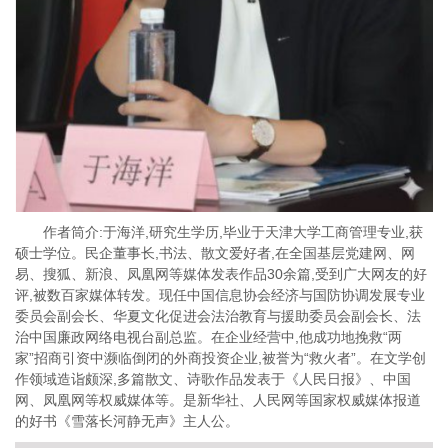
作者筒介:于海洋,研究生学历,毕业于天津大学工商管理专业,获
硕士学位。民企董事长,书法、散文爱好者,在全国基层党建网、网
易、搜狐、新浪、凤凰网等媒体发表作品30余篇,受到广大网友的好
评,被数百家媒体转发。现任中国信息协会经济与国防协调发展专业
委员会副会长、华夏文化促进会法治教育与援助委员会副会长、法
治中国廉政网络电视台副总监。在企业经营中,他成功地挽救“两
家”招商引资中濒临倒闭的外商投资企业,被誉为“救火者”。在文学创
作领域造诣颇深,多篇散文、诗歌作品发表于《人民日报》、中国
网、凤凰网等权威媒体等。是新华社、人民网等国家权威媒体报道
的好书《雪落长河静无声》主人公。