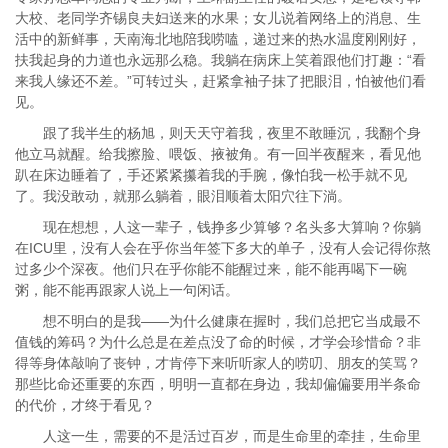
大校、老同学齐锡良夫妇送来的水果；女儿说着网络上的消息、生
活中的新鲜事，天南海北地陪我唠嗑，递过来的热水温度刚刚好，
扶我起身的力道也永远那么稳。我躺在病床上笑着跟他们打趣：“看
来我人缘还不差。”可转过头，赶紧拿袖子抹了把眼泪，怕被他们看
见。
跟了我半生的杨旭，则天天守着我，夜里不敢睡沉，我翻个身
他立马就醒。给我擦脸、喂饭、掖被角。有一回半夜醒来，看见他
趴在床边睡着了，手还紧紧攥着我的手腕，像怕我一松手就不见
了。我没敢动，就那么躺着，眼泪顺着太阳穴往下淌。
现在想想，人这一辈子，钱挣多少算够？名头多大算响？你躺
在ICU里，没有人会在乎你当年签下多大的单子，没有人会记得你熬
过多少个深夜。他们只在乎你能不能醒过来，能不能再喝下一碗
粥，能不能再跟家人说上一句闲话。
想不明白的是我——为什么健康在握时，我们总把它当成最不
值钱的筹码？为什么总是在差点没了命的时候，才学会珍惜命？非
得等身体敲响了丧钟，才肯停下来听听家人的唠叨、朋友的笑骂？
那些比命还重要的东西，明明一直都在身边，我却偏偏要用半条命
的代价，才终于看见？
人这一生，需要的不是活过百岁，而是生命里的牵挂，生命里