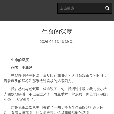
生命的深度
2026-04-13 16:39:01
生命的深度
作者：于海洋
当我慢慢睁开眼睛，看见围在我身边的人那如释重负的眼神，
看着床头的鲜花和那缕透过窗棂的温暖阳光。
我在感动与感慨里，轻声说了一句：我活过来啦？我的发小大
齐幽默地接话：不但活过来了，而且手术非常成功，你是“打不死的
小强”！大家都笑了。
这是我第二次从鬼门关转了一圈，攥着半条命踉跄折返人间
后，看着太阳都觉得比以前更亮。这是我最深刻的感觉。