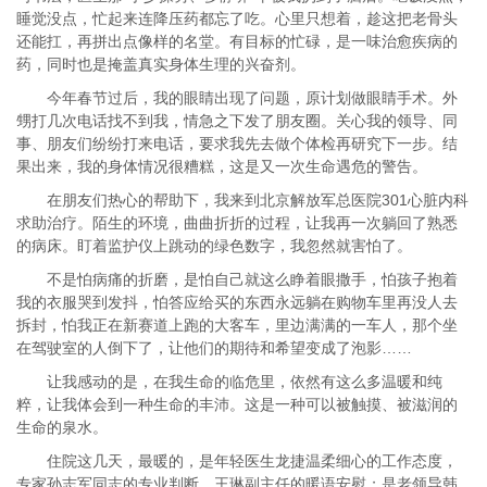
睡觉没点，忙起来连降压药都忘了吃。心里只想着，趁这把老骨头
还能扛，再拼出点像样的名堂。有目标的忙碌，是一味治愈疾病的
药，同时也是掩盖真实身体生理的兴奋剂。
今年春节过后，我的眼睛出现了问题，原计划做眼睛手术。外
甥打几次电话找不到我，情急之下发了朋友圈。关心我的领导、同
事、朋友们纷纷打来电话，要求我先去做个体检再研究下一步。结
果出来，我的身体情况很糟糕，这是又一次生命遇危的警告。
在朋友们热心的帮助下，我来到北京解放军总医院301心脏内科
求助治疗。陌生的环境，曲曲折折的过程，让我再一次躺回了熟悉
的病床。盯着监护仪上跳动的绿色数字，我忽然就害怕了。
不是怕病痛的折磨，是怕自己就这么睁着眼撒手，怕孩子抱着
我的衣服哭到发抖，怕答应给买的东西永远躺在购物车里再没人去
拆封，怕我正在新赛道上跑的大客车，里边满满的一车人，那个坐
在驾驶室的人倒下了，让他们的期待和希望变成了泡影……
让我感动的是，在我生命的临危里，依然有这么多温暖和纯
粹，让我体会到一种生命的丰沛。这是一种可以被触摸、被滋润的
生命的泉水。
住院这几天，最暖的，是年轻医生龙捷温柔细心的工作态度，
专家孙志军同志的专业判断，王琳副主任的暖语安慰；是老领导韩