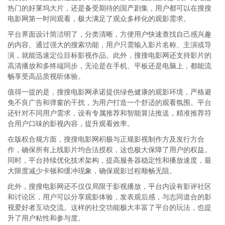
热门的好莱坞大片，还是备受期待的国产剧集，用户都可以在搜搜
电影网第一时间观看，极大满足了观众多样化的观影需求。
平台界面设计简洁明了，分类清晰，方便用户快速查找自己感兴趣
的内容。通过强大的搜索功能，用户只需输入影片名称、主演或导
演，就能迅速定位目标影视作品。此外，搜搜电影网还支持影片的
高清播放和多终端同步，无论是在手机、平板还是电脑上，都能流
畅享受高品质视听体验。
值得一提的是，搜搜电影网承诺提供绿色健康的观影环境，严格避
免不良广告和弹窗的干扰，为用户打造一个舒适的观看氛围。平台
还针对不同用户需求，设有专属推荐和智能算法推送，精准推荐符
合用户口味的影视内容，提升观看效率。
在版权合规方面，搜搜电影网积极与正规影视制作方及发行方合
作，确保所有上线影片均合法授权，这也极大保障了用户的权益。
同时，平台持续优化技术架构，提高服务器稳定性和播放速度，最
大限度减少卡顿和缓冲现象，确保观影过程顺畅无阻。
此外，搜搜电影网还不仅仅局限于影视播放，平台内设有影评社区
和讨论区，用户可以分享观影体验，发表观后感，与志同道合的影
视爱好者互动交流。这样的社交功能极大丰富了平台的玩法，也提
升了用户粘性和参与度。