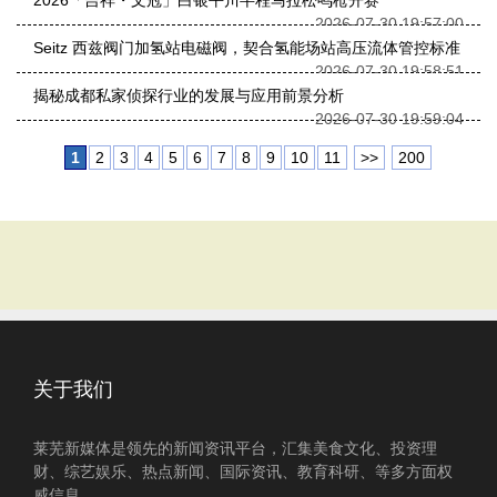
2026「吉祥・文冠」白银平川半程马拉松鸣枪开赛
2026-07-30 19:57:00
Seitz 西兹阀门加氢站电磁阀，契合氢能场站高压流体管控标准
2026-07-30 19:58:51
揭秘成都私家侦探行业的发展与应用前景分析
2026-07-30 19:59:04
1
2
3
4
5
6
7
8
9
10
11
>>
200
关于我们
莱芜新媒体是领先的新闻资讯平台，汇集美食文化、投资理
财、综艺娱乐、热点新闻、国际资讯、教育科研、等多方面权
威信息