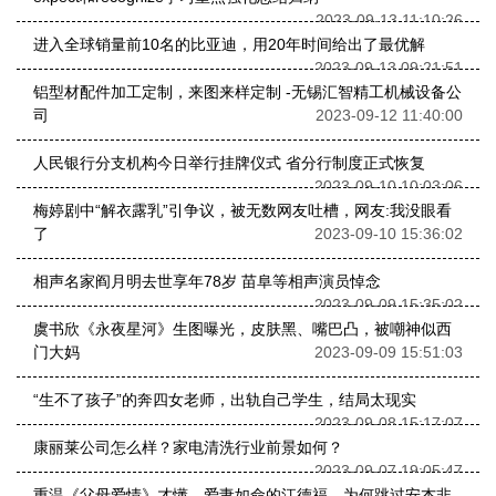
2023-09-13 11:10:26
进入全球销量前10名的比亚迪，用20年时间给出了最优解
2023-09-13 09:21:51
铝型材配件加工定制，来图来样定制 -无锡汇智精工机械设备公
司
2023-09-12 11:40:00
人民银行分支机构今日举行挂牌仪式 省分行制度正式恢复
2023-09-10 10:03:06
梅婷剧中“解衣露乳”引争议，被无数网友吐槽，网友:我没眼看
了
2023-09-10 15:36:02
相声名家阎月明去世享年78岁 苗阜等相声演员悼念
2023-09-09 15:35:02
虞书欣《永夜星河》生图曝光，皮肤黑、嘴巴凸，被嘲神似西
门大妈
2023-09-09 15:51:03
“生不了孩子”的奔四女老师，出轨自己学生，结局太现实
2023-09-08 15:17:07
康丽莱公司怎么样？家电清洗行业前景如何？
2023-09-07 19:05:47
重温《父母爱情》才懂，爱妻如命的江德福，为何跳过安杰非